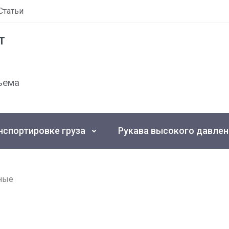
Статьи
т
ъема
нспортировке груза
Рукава высокого давлен
ные